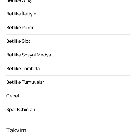
Betlike Giriş
Betlike İletişim
Betlike Poker
Betlike Slot
Betlike Sosyal Medya
Betlike Tombala
Betlike Turnuvalar
Genel
Spor Bahisleri
Takvim