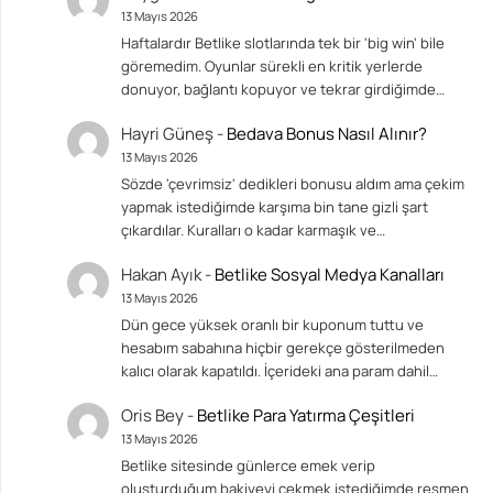
13 Mayıs 2026
Haftalardır Betlike slotlarında tek bir 'big win' bile
göremedim. Oyunlar sürekli en kritik yerlerde
donuyor, bağlantı kopuyor ve tekrar girdiğimde…
Hayri Güneş
-
Bedava Bonus Nasıl Alınır?
13 Mayıs 2026
Sözde 'çevrimsiz' dedikleri bonusu aldım ama çekim
yapmak istediğimde karşıma bin tane gizli şart
çıkardılar. Kuralları o kadar karmaşık ve…
Hakan Ayık
-
Betlike Sosyal Medya Kanalları
13 Mayıs 2026
Dün gece yüksek oranlı bir kuponum tuttu ve
hesabım sabahına hiçbir gerekçe gösterilmeden
kalıcı olarak kapatıldı. İçerideki ana param dahil…
Oris Bey
-
Betlike Para Yatırma Çeşitleri
13 Mayıs 2026
Betlike sitesinde günlerce emek verip
oluşturduğum bakiyeyi çekmek istediğimde resmen