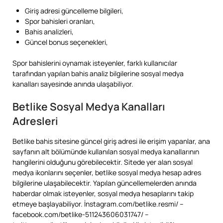
Giriş adresi güncelleme bilgileri,
Spor bahisleri oranları,
Bahis analizleri,
Güncel bonus seçenekleri,
Spor bahislerini oynamak isteyenler, farklı kullanıcılar
tarafından yapılan bahis analiz bilgilerine sosyal medya
kanalları sayesinde anında ulaşabiliyor.
Betlike Sosyal Medya Kanalları
Adresleri
Betlike bahis sitesine güncel giriş adresi ile erişim yapanlar, ana
sayfanın alt bölümünde kullanılan sosyal medya kanallarının
hangilerini olduğunu görebilecektir. Sitede yer alan sosyal
medya ikonlarını seçenler, betlike sosyal medya hesap adres
bilgilerine ulaşabilecektir. Yapılan güncellemelerden anında
haberdar olmak isteyenler, sosyal medya hesaplarını takip
etmeye başlayabiliyor. İnstagram.com/betlike.resmi/ –
facebook.com/betlike-511243606031747/ –