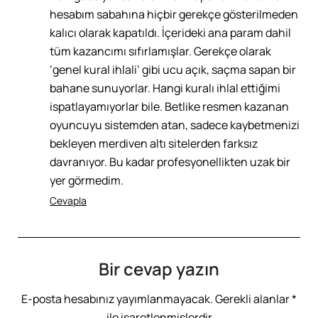
hesabım sabahına hiçbir gerekçe gösterilmeden
kalıcı olarak kapatıldı. İçerideki ana param dahil
tüm kazancımı sıfırlamışlar. Gerekçe olarak
‘genel kural ihlali’ gibi ucu açık, saçma sapan bir
bahane sunuyorlar. Hangi kuralı ihlal ettiğimi
ispatlayamıyorlar bile. Betlike resmen kazanan
oyuncuyu sistemden atan, sadece kaybetmenizi
bekleyen merdiven altı sitelerden farksız
davranıyor. Bu kadar profesyonellikten uzak bir
yer görmedim.
Cevapla
Bir cevap yazın
E-posta hesabınız yayımlanmayacak.
Gerekli alanlar
*
ile işaretlenmişlerdir