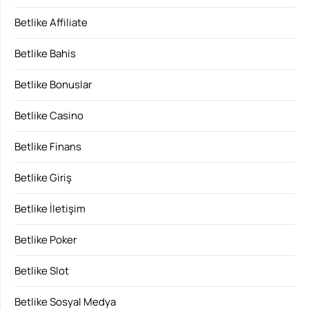
Betlike Affiliate
Betlike Bahis
Betlike Bonuslar
Betlike Casino
Betlike Finans
Betlike Giriş
Betlike İletişim
Betlike Poker
Betlike Slot
Betlike Sosyal Medya