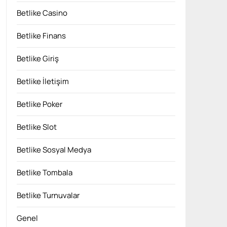
Betlike Casino
Betlike Finans
Betlike Giriş
Betlike İletişim
Betlike Poker
Betlike Slot
Betlike Sosyal Medya
Betlike Tombala
Betlike Turnuvalar
Genel