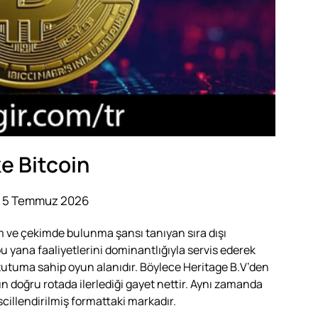
ke Bitcoin
n 5 Temmuz 2026
 ve çekimde bulunma şansı tanıyan sıra dışı
 yana faaliyetlerini dominantlığıyla servis ederek
tutuma sahip oyun alanıdır. Böylece Heritage B.V’den
 doğru rotada ilerlediği gayet nettir. Aynı zamanda
illendirilmiş formattaki markadır.