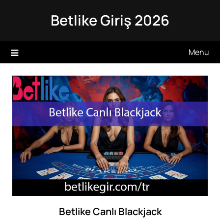
Skip
Betlike Giriş 2026
to
content
Menu
Betlike Canlı Blackjack