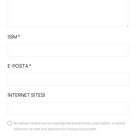
İSIM
*
E-POSTA
*
İNTERNET SITESI
Bir dahaki sefere yorum yaptığımda kullanılmak üzere adımı, e-posta
adresimi ve web site adresimi bu tarayıcıya kaydet.