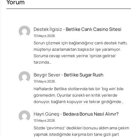
Yorum
Destek İlgisiz
-
Betlike Canlı Casino Sitesi
13 Mayıs 2026
Sorun çözmek için bağlandığınız canlı destek hattı,
müşteriyi azarlamaktan başka bir işe yaramıyor.
Soruma cevap vermek yerine 'işinize gelirse'
tarzında…
Beygir Sever
-
Betlike Sugar Rush
13 Mayıs 2026
Haftalardır Betlike slotlarında tek bir 'big win' bile
göremedim. Oyunlar sürekli en kritik yerlerde
donuyor, bağlantı kopuyor ve tekrar girdiğimde…
Hayri Güneş
-
Bedava Bonus Nasıl Alınır?
13 Mayıs 2026
Sözde 'çevrimsiz' dedikleri bonusu aldım ama çekim
yapmak istediğimde karşıma bin tane gizli şart