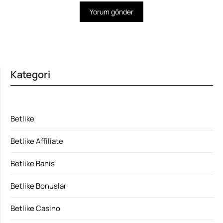
Kategori
Betlike
Betlike Affiliate
Betlike Bahis
Betlike Bonuslar
Betlike Casino