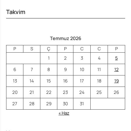
Takvim
Temmuz 2026
P
S
Ç
P
C
C
P
1
2
3
4
5
6
7
8
9
10
11
12
13
14
15
16
17
18
19
20
21
22
23
24
25
26
27
28
29
30
31
« Haz