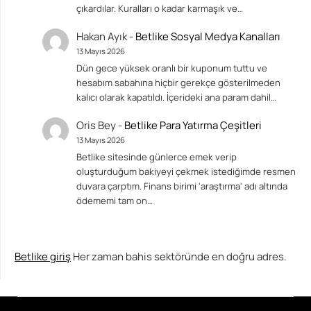
çıkardılar. Kuralları o kadar karmaşık ve…
Hakan Ayık
-
Betlike Sosyal Medya Kanalları
13 Mayıs 2026
Dün gece yüksek oranlı bir kuponum tuttu ve
hesabım sabahına hiçbir gerekçe gösterilmeden
kalıcı olarak kapatıldı. İçerideki ana param dahil…
Oris Bey
-
Betlike Para Yatırma Çeşitleri
13 Mayıs 2026
Betlike sitesinde günlerce emek verip
oluşturduğum bakiyeyi çekmek istediğimde resmen
duvara çarptım. Finans birimi 'araştırma' adı altında
ödememi tam on…
Betlike giriş
Her zaman bahis sektöründe en doğru adres.