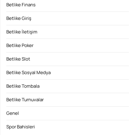
Betlike Finans
Betlike Giriş
Betlike İletişim
Betlike Poker
Betlike Slot
Betlike Sosyal Medya
Betlike Tombala
Betlike Turnuvalar
Genel
Spor Bahisleri