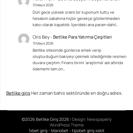
13 Mayıs 2026
Dün gece yüksek oranlı bir kuponum tuttu ve
hesabım sabahına hiçbir gerekçe gösterilmeden
kalıcı olarak kapatıldı. İçerideki ana param dahil…
Oris Bey
-
Betlike Para Yatırma Çeşitleri
13 Mayıs 2026
Betlike sitesinde günlerce emek verip
oluşturduğum bakiyeyi çekmek istediğimde resmen
duvara çarptım. Finans birimi 'araştırma' adı altında
ödememi tam on…
Betlike giriş
Her zaman bahis sektöründe en doğru adres.
©2026 Betlike Giriş 2026
| Design:
Newspaperly
WordPress Theme
1xbet giriş
-
Mariobet
-
tipobet giriş
xslot