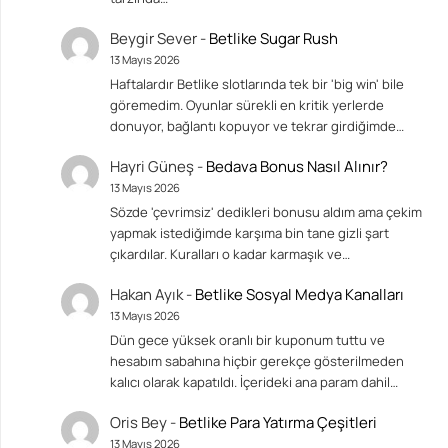
Beygir Sever
-
Betlike Sugar Rush
13 Mayıs 2026
Haftalardır Betlike slotlarında tek bir 'big win' bile
göremedim. Oyunlar sürekli en kritik yerlerde
donuyor, bağlantı kopuyor ve tekrar girdiğimde…
Hayri Güneş
-
Bedava Bonus Nasıl Alınır?
13 Mayıs 2026
Sözde 'çevrimsiz' dedikleri bonusu aldım ama çekim
yapmak istediğimde karşıma bin tane gizli şart
çıkardılar. Kuralları o kadar karmaşık ve…
Hakan Ayık
-
Betlike Sosyal Medya Kanalları
13 Mayıs 2026
Dün gece yüksek oranlı bir kuponum tuttu ve
hesabım sabahına hiçbir gerekçe gösterilmeden
kalıcı olarak kapatıldı. İçerideki ana param dahil…
Oris Bey
-
Betlike Para Yatırma Çeşitleri
13 Mayıs 2026