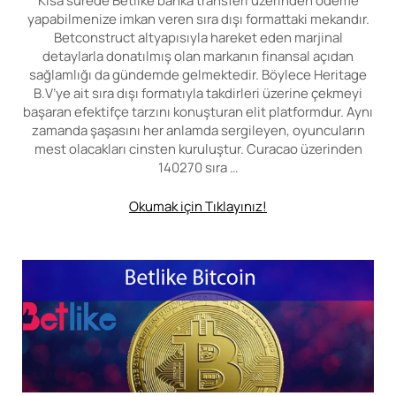
Kısa sürede Betlike banka transferi üzerinden ödeme
yapabilmenize imkan veren sıra dışı formattaki mekandır.
Betconstruct altyapısıyla hareket eden marjinal
detaylarla donatılmış olan markanın finansal açıdan
sağlamlığı da gündemde gelmektedir. Böylece Heritage
B.V’ye ait sıra dışı formatıyla takdirleri üzerine çekmeyi
başaran efektifçe tarzını konuşturan elit platformdur. Aynı
zamanda şaşasını her anlamda sergileyen, oyuncuların
mest olacakları cinsten kuruluştur. Curacao üzerinden
140270 sıra …
Okumak için Tıklayınız!