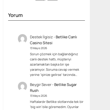
Yorum
Destek İlgisiz
-
Betlike Canlı
Casino Sitesi
13 Mayıs 2026
Sorun çözmek için bağlandığınız
canlı destek hattı, müşteriyi
azarlamaktan başka bir işe
yaramıyor. Soruma cevap vermek
yerine 'işinize gelirse' tarzında…
Beygir Sever
-
Betlike Sugar
Rush
13 Mayıs 2026
Haftalardır Betlike slotlarında tek bir
'big win' bile göremedim. Oyunlar