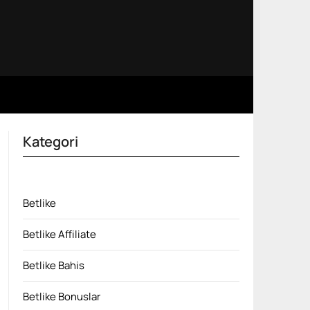
Kategori
Betlike
Betlike Affiliate
Betlike Bahis
Betlike Bonuslar