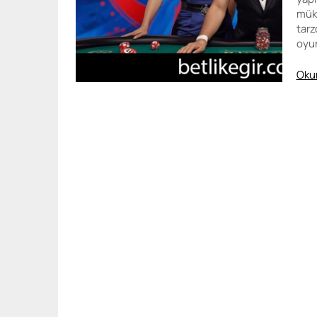
müke
tarz
oyun
Okum