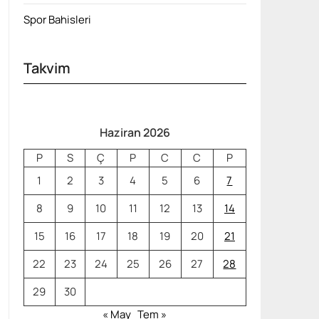
Spor Bahisleri
Takvim
Haziran 2026
P
S
Ç
P
C
C
P
1
2
3
4
5
6
7
8
9
10
11
12
13
14
15
16
17
18
19
20
21
22
23
24
25
26
27
28
29
30
« May
Tem »