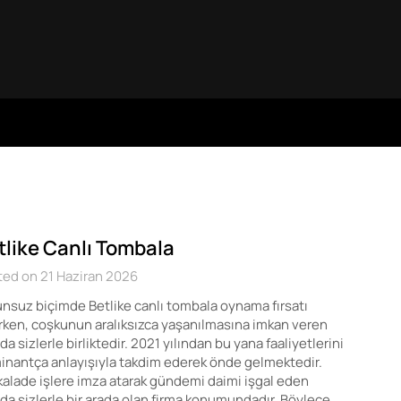
tlike Canlı Tombala
ed on 21 Haziran 2026
nsuz biçimde Betlike canlı tombala oynama fırsatı
rken, coşkunun aralıksızca yaşanılmasına imkan veren
da sizlerle birliktedir. 2021 yılından bu yana faaliyetlerini
nantça anlayışıyla takdim ederek önde gelmektedir.
alade işlere imza atarak gündemi daimi işgal eden
da sizlerle bir arada olan firma konumundadır. Böylece