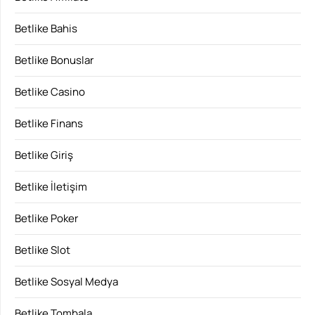
Betlike Bahis
Betlike Bonuslar
Betlike Casino
Betlike Finans
Betlike Giriş
Betlike İletişim
Betlike Poker
Betlike Slot
Betlike Sosyal Medya
Betlike Tombala