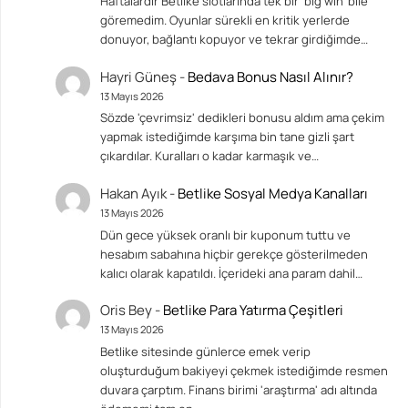
Haftalardır Betlike slotlarında tek bir 'big win' bile
göremedim. Oyunlar sürekli en kritik yerlerde
donuyor, bağlantı kopuyor ve tekrar girdiğimde…
Hayri Güneş
-
Bedava Bonus Nasıl Alınır?
13 Mayıs 2026
Sözde 'çevrimsiz' dedikleri bonusu aldım ama çekim
yapmak istediğimde karşıma bin tane gizli şart
çıkardılar. Kuralları o kadar karmaşık ve…
Hakan Ayık
-
Betlike Sosyal Medya Kanalları
13 Mayıs 2026
Dün gece yüksek oranlı bir kuponum tuttu ve
hesabım sabahına hiçbir gerekçe gösterilmeden
kalıcı olarak kapatıldı. İçerideki ana param dahil…
Oris Bey
-
Betlike Para Yatırma Çeşitleri
13 Mayıs 2026
Betlike sitesinde günlerce emek verip
oluşturduğum bakiyeyi çekmek istediğimde resmen
duvara çarptım. Finans birimi 'araştırma' adı altında