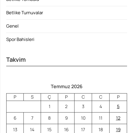
Betlike Turnuvalar
Genel
Spor Bahisleri
Takvim
Temmuz 2026
P
S
Ç
P
C
C
P
1
2
3
4
5
6
7
8
9
10
11
12
13
14
15
16
17
18
19