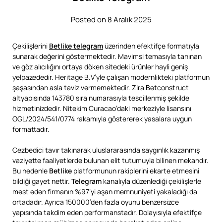
Posted on 8 Aralık 2025
Çekilişlerini
Betlike telegram
üzerinden efektifçe formatıyla
sunarak değerini göstermektedir. Mavimsi temasıyla tanınan
ve göz alıcılığını ortaya döken sitedeki ürünler hayli geniş
yelpazededir. Heritage B.V’yle çalışan modernlikteki platformun
şaşasından asla taviz vermemektedir. Zira Betconstruct
altyapısında 143780 sıra numarasıyla tescillenmiş şekilde
hizmetinizdedir. Nitekim Curacao’daki merkeziyle lisansını
OGL/2024/541/0774 rakamıyla göstererek yasalara uygun
formattadır.
Cezbedici tavır takınarak uluslararasında saygınlık kazanmış
vaziyette faaliyetlerde bulunan elit tutumuyla bilinen mekandır.
Bu nedenle
Betlike
platformunun rakiplerini ekarte etmesini
bildiği gayet nettir.
Telegram
kanalıyla düzenlediği çekilişlerle
mest eden firmanın %97’yi aşan memnuniyeti yakaladığı da
ortadadır. Ayrıca 150000’den fazla oyunu benzersizce
yapısında takdim eden performanstadır. Dolayısıyla efektifçe