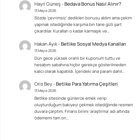
Hayri Güneş
-
Bedava Bonus Nasıl Alınır?
13 Mayıs 2026
Sözde 'çevrimsiz' dedikleri bonusu aldım ama çekim
yapmak istediğimde karşıma bin tane gizli şart
çıkardılar. Kuralları o kadar karmaşık ve…
Hakan Ayık
-
Betlike Sosyal Medya Kanalları
13 Mayıs 2026
Dün gece yüksek oranlı bir kuponum tuttu ve
hesabım sabahına hiçbir gerekçe gösterilmeden
kalıcı olarak kapatıldı. İçerideki ana param dahil…
Oris Bey
-
Betlike Para Yatırma Çeşitleri
13 Mayıs 2026
Betlike sitesinde günlerce emek verip
oluşturduğum bakiyeyi çekmek istediğimde resmen
duvara çarptım. Finans birimi 'araştırma' adı altında
ödememi tam on…