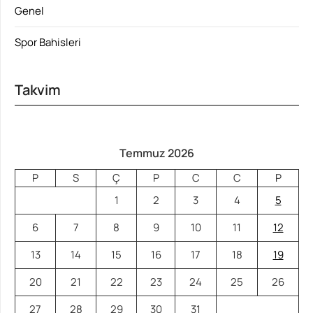
Genel
Spor Bahisleri
Takvim
Temmuz 2026
P
S
Ç
P
C
C
P
1
2
3
4
5
6
7
8
9
10
11
12
13
14
15
16
17
18
19
20
21
22
23
24
25
26
27
28
29
30
31