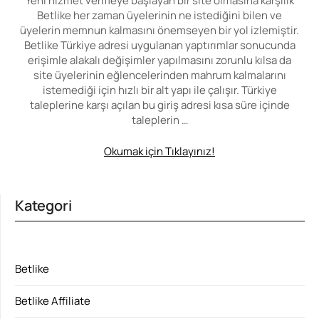
Yeni hizmet vermeye başlayan bir site olmasına karşılık
Betlike her zaman üyelerinin ne istediğini bilen ve
üyelerin memnun kalmasını önemseyen bir yol izlemiştir.
Betlike Türkiye adresi uygulanan yaptırımlar sonucunda
erişimle alakalı değişimler yapılmasını zorunlu kılsa da
site üyelerinin eğlencelerinden mahrum kalmalarını
istemediği için hızlı bir alt yapı ile çalışır. Türkiye
taleplerine karşı açılan bu giriş adresi kısa süre içinde
taleplerin …
Okumak için Tıklayınız!
Kategori
Betlike
Betlike Affiliate