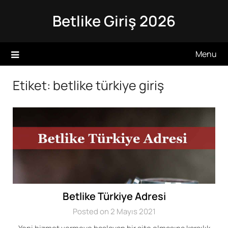
Skip
Betlike Giriş 2026
to
content
Menu
Etiket:
betlike türkiye giriş
Betlike Türkiye Adresi
Posted on 2 Mayıs 2021